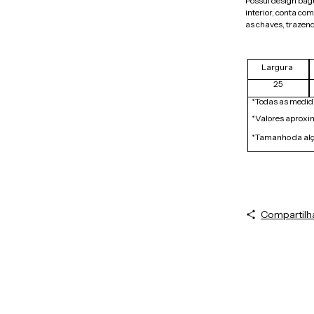
Possui design bag
interior, conta c
as chaves, trazend
Largura
25
*Todas as medid
*Valores aproxi
*Tamanho da alç
Compartilh