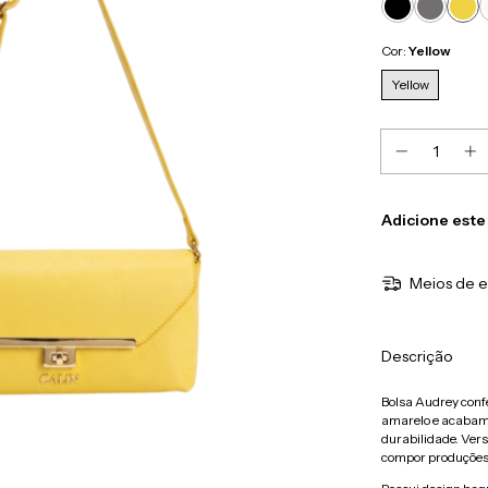
Cor:
Yellow
Yellow
Adicione este
Meios de e
Descrição
Bolsa Audrey conf
amarelo e acabamen
durabilidade. Versá
compor produções 