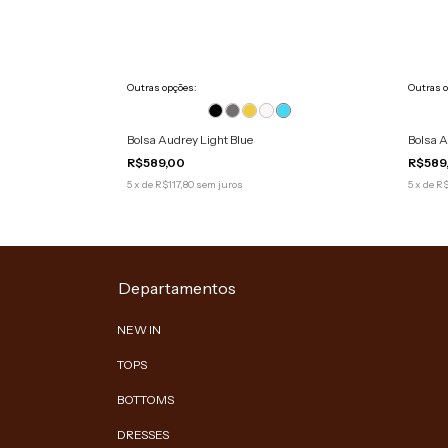
Outras opções:
Outras 
Bolsa Audrey Light Blue
Bolsa 
R$589,00
R$589
5
x
de
R$117,80
sem juros
5
x
de
R$
Departamentos
NEW IN
TOPS
BOTTOMS
DRESSES