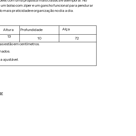
uete, com uma proposta mais clássica e atemporal. No
om um bolso com zíper e um gancho funcional para pendurar
o mais praticidade e organização no dia a dia.
Alça
Altura
Profundidade
13
10
72
as estão em centímetros.
mados.
a ajustável.
ar