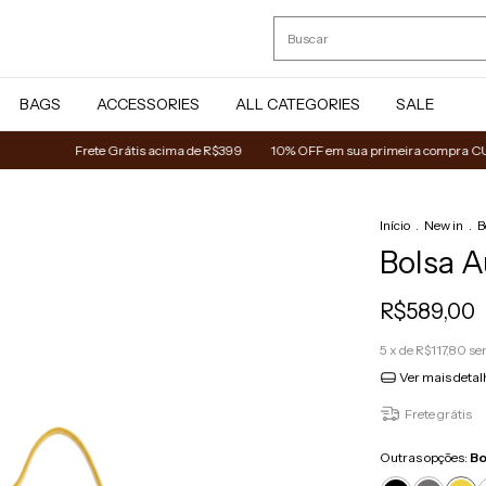
BAGS
ACCESSORIES
ALL CATEGORIES
SALE
Frete Grátis acima de R$399
10% OFF em sua primeira compra CUPO
Início
.
New in
.
B
Bolsa A
R$589,00
5
x de
R$117,80
se
Ver mais detal
Frete grátis
Outras opções:
Bo