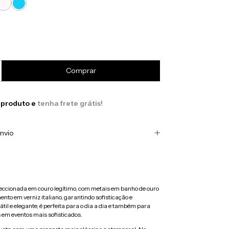
 produto e
tenha frete grátis!
nvio
eccionada em couro legítimo, com metais em banho de ouro
to em verniz italiano, garantindo sofisticação e
til e elegante, é perfeita para o dia a dia e também para
em eventos mais sofisticados.