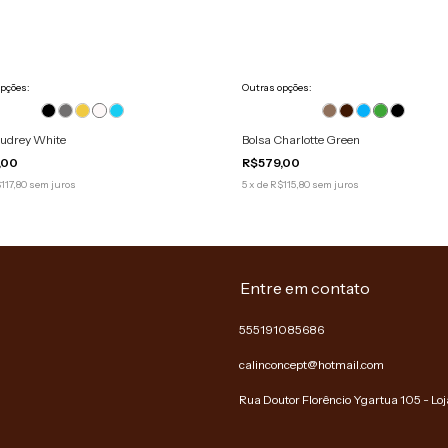
opções:
Outras opções:
Audrey White
Bolsa Charlotte Green
,00
R$579,00
117,80
sem juros
5
x
de
R$115,80
sem juros
Entre em contato
555191085686
calinconcept@hotmail.com
Rua Doutor Florêncio Ygartua 105 - Loja