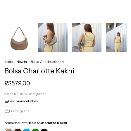
Início
.
New in
.
Bolsa Charlotte Kakhi
Bolsa Charlotte Kakhi
R$579,00
5
x de
R$115,80
sem juros
Ver mais detalhes
Frete grátis
bolsa charlotte:
Bolsa Charlotte Kakhi