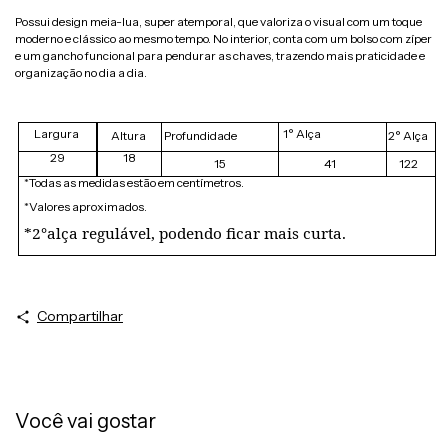
Possui design meia-lua, super atemporal, que valoriza o visual com um toque
moderno e clássico ao mesmo tempo. No interior, conta com um bolso com zíper
e um gancho funcional para pendurar as chaves, trazendo mais praticidade e
organização no dia a dia.
Largura
1° Alça
Altura
Profundidade
2° Alça
29
18
15
41
122
*Todas as medidas estão em centímetros.
*Valores aproximados.
*2°alça regulável, podendo ficar mais curta.
Compartilhar
Você vai gostar