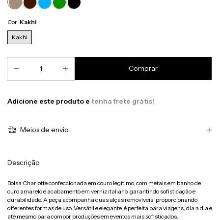
Cor:
Kakhi
Kakhi
Adicione este produto e
tenha frete grátis!
Meios de envio
Descrição
Bolsa Charlotte confeccionada em couro legítimo, com metais em banho de
ouro amarelo e acabamento em verniz italiano, garantindo sofisticação e
durabilidade. A peça acompanha duas alças removíveis, proporcionando
diferentes formas de uso. Versátil e elegante, é perfeita para viagens, dia a dia e
até mesmo para compor produções em eventos mais sofisticados.