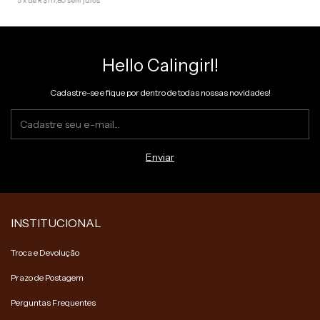
5
x
de
R$117,80
sem juros
Hello Calingirl!
Cadastre-se e fique por dentro de todas nossas novidades!
INSTITUCIONAL
Troca e Devolução
Prazo de Postagem
Perguntas Frequentes