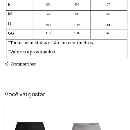
P
68
94
37
M
74
98
39
G
80
102
41
GG
86
106
43
*Todas as medidas estão em centímetros.
*Valores aproximados.
Compartilhar
Você vai gostar