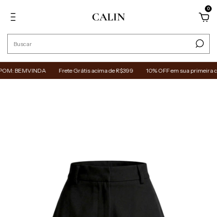
0
POM: BEMVINDA
Frete Grátis acima de R$399
10% OFF em sua primeira 