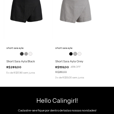
short saia ayla:
short saia ayla:
Short Saia Ayla Black
Short Saia Ayla Grey
R$289,00
R$159,00
-
45
%
OFF
R$289,00
5
x
de
R$57,80
sem juros
3
x
de
R$53,00
sem juros
Hello Calingirl!
Cadastre-se e fique por dentro de todas nossas novidades!