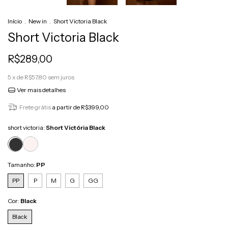
Início
.
New in
.
Short Victoria Black
Short Victoria Black
R$289,00
5
x de
R$57,80
sem juros
Ver mais detalhes
Frete grátis
a partir de
R$399,00
short victoria:
Short Victória Black
Tamanho:
PP
PP
P
M
G
GG
Cor:
Black
Black