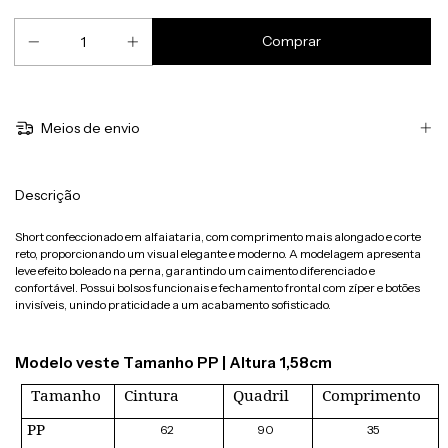
Meios de envio
Descrição
Short confeccionado em alfaiataria, com comprimento mais alongado e corte
reto, proporcionando um visual elegante e moderno. A modelagem apresenta
leve efeito boleado na perna, garantindo um caimento diferenciado e
confortável. Possui bolsos funcionais e fechamento frontal com zíper e botões
invisíveis, unindo praticidade a um acabamento sofisticado.
Modelo veste Tamanho PP | Altura 1,58cm
Tamanho
Cintura
Quadril
Comprimento
PP
62
90
35